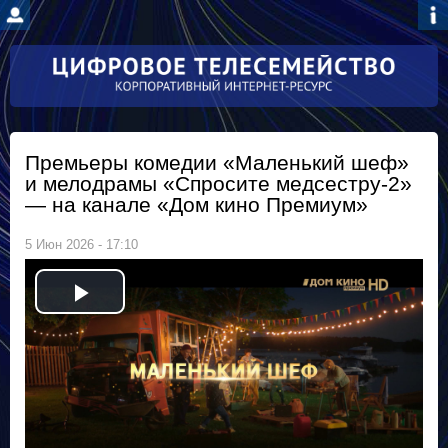
Перейти к
основному
содержанию
Премьеры комедии «Маленький шеф»
и мелодрамы «Спросите медсестру-2»
— на канале «Дом кино Премиум»
5 Июн 2026 - 17:10
P
l
a
y