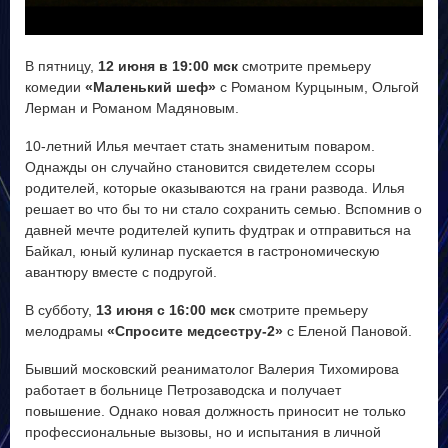
V
В пятницу,
12 июня в 19:00 мск
смотрите премьеру
i
комедии
«Маленький шеф»
с Романом Курцыным, Ольгой
Лерман и Романом Мадяновым.
d
10-летний Илья мечтает стать знаменитым поваром.
Однажды он случайно становится свидетелем ссоры
e
родителей, которые оказываются на грани развода. Илья
решает во что бы то ни стало сохранить семью. Вспомнив о
o
давней мечте родителей купить фудтрак и отправиться на
Байкал, юный кулинар пускается в гастрономическую
авантюру вместе с подругой.
В субботу,
13 июня с 16:00 мск
смотрите премьеру
мелодрамы
«Спросите медсестру-2»
с Еленой Пановой.
Бывший московский реаниматолог Валерия Тихомирова
работает в больнице Петрозаводска и получает
повышение. Однако новая должность приносит не только
профессиональные вызовы, но и испытания в личной