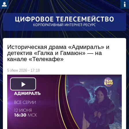
Перейти к
основному
содержанию
Историческая драма «Адмиралъ» и
детектив «Галка и Гамаюн» — на
канале «Телекафе»
5 Июн 2026 - 17:18
P
l
a
y