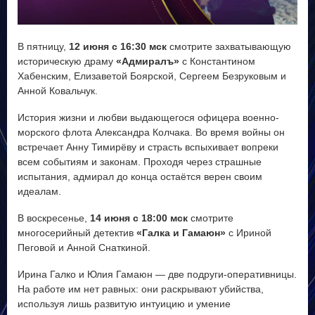
V
В пятницу,
12 июня с 16:30 мск
смотрите захватывающую
i
историческую драму
«Адмиралъ»
с Константином
Хабенским, Елизаветой Боярской, Сергеем Безруковым и
d
Анной Ковальчук.
История жизни и любви выдающегося офицера военно-
e
морского флота Александра Колчака. Во время войны он
встречает Анну Тимирёву и страсть вспыхивает вопреки
o
всем событиям и законам. Проходя через страшные
испытания, адмирал до конца остаётся верен своим
идеалам.
В воскресенье,
14 июня с 18:00 мск
смотрите
многосерийный детектив
«Галка и Гамаюн»
с Ириной
Пеговой и Анной Снаткиной.
Ирина Галко и Юлия Гамаюн — две подруги-оперативницы.
На работе им нет равных: они раскрывают убийства,
используя лишь развитую интуицию и умение