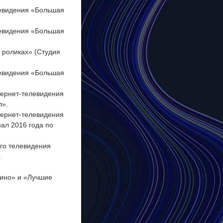
левидения «Большая
левидения «Большая
 роликах» (Студия
левидения «Большая
тернет‑телевидения
л».
тернет‑телевидения
ал 2016 года по
ого телевидения
.
кино» и «Лучшие