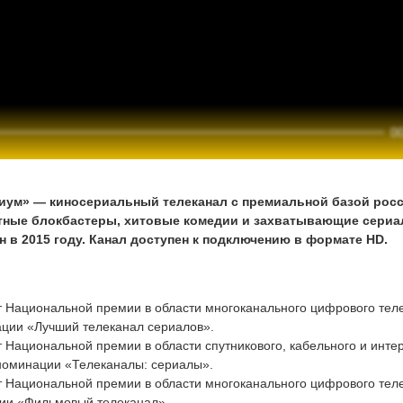
иум» — киносериальный телеканал с премиальной базой росси
ные блокбастеры, хитовые комедии и захватывающие сериа
 в 2015 году. Канал доступен к подключению в формате HD.
ат Национальной премии в области многоканального цифрового те
ции «Лучший телеканал сериалов».
т Национальной премии в области спутникового, кабельного и инте
 номинации «Телеканалы: сериалы».
ат Национальной премии в области многоканального цифрового те
рии «Фильмовый телеканал».