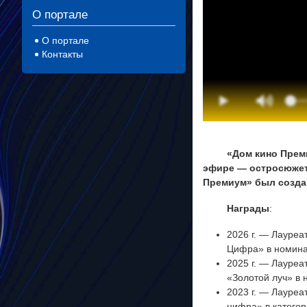
О портале
О портале
Контакты
«Дом кино Прем
эфире — остросюжет
Премиум» был создан
Награды
:
2026 г. — Лауре
Цифра» в номина
2025 г. — Лауреа
«Золотой луч» в
2023 г. — Лауре
цифра» в катего