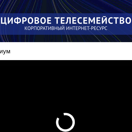
Перейти к
основному
содержанию
миум