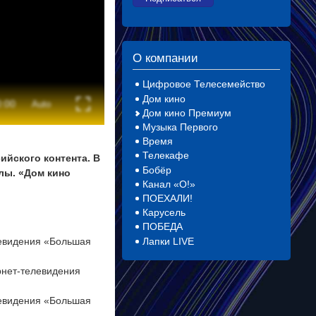
О компании
Цифровое Телесемейство
Дом кино
Дом кино Премиум
Музыка Первого
Время
Телекафе
йского контента. В
Бобёр
лы. «Дом кино
Канал «О!»
ПОЕХАЛИ!
Карусель
ПОБЕДА
Лапки LIVE
левидения «Большая
рнет‑телевидения
левидения «Большая