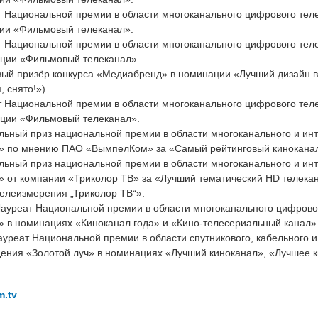
ат Национальной премии в области многоканального цифрового те
рии «Фильмовый телеканал».
ат Национальной премии в области многоканального цифрового те
ции «Фильмовый телеканал».
вый призёр конкурса «Медиабренд» в номинации «Лучший дизайн в
 снято!»).
ат Национальной премии в области многоканального цифрового те
ции «Фильмовый телеканал».
льный приз национальной премии в области многоканального и ин
 по мнению ПАО «ВымпелКом» за «Самый рейтинговый кинокана
льный приз национальной премии в области многоканального и ин
 от компании «Триколор ТВ» за «Лучший тематический HD телекан
елеизмерения „Триколор ТВ“».
 Лауреат Национальной премии в области многоканального цифров
 в номинациях «Киноканал года» и «Кино‑телесериальный канал»
Лауреат Национальной премии в области спутникового, кабельного и
дения «Золотой луч» в номинациях «Лучший киноканал», «Лучшее 
m.tv