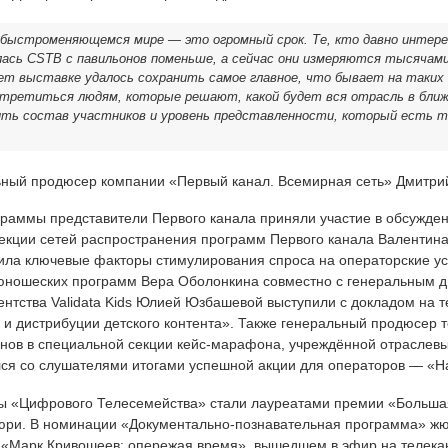
 быстроменяющемся мире — это огромный срок. Те, кто давно интер
лась CSTB с павильонов поменьше, а сейчас они измеряются тысячам
лет выставке удалось сохранить самое главное, что бывает на таки
третиться людям, которые решают, какой будет вся отрасль в ближ
ть состав участников и уровень представленности, который есть т
ный продюсер компании «Первый канал. Всемирная сеть» Дмитри
граммы представители Первого канала приняли участие в обсужден
рекции сетей распространения программ Первого канала Валентина
ила ключевые факторы стимулирования спроса на операторские усл
юношеских программ Вера Оболонкина совместно с генеральным 
ентства Validata Kids Юлией Юзбашевой выступили с докладом на 
 и дистрибуции детского контента». Также генеральный продюсер 
нов в специальной секции кейс-марафона, учреждённой отраслев
ся со слушателями итогами успешной акции для операторов — «Н
лы «Цифрового Телесемейства» стали лауреатами премии «Больш
юри. В номинации «Документально-познавательная программа» жю
«Марк Кривошеев: опережая время», вышедшем в эфир на телека