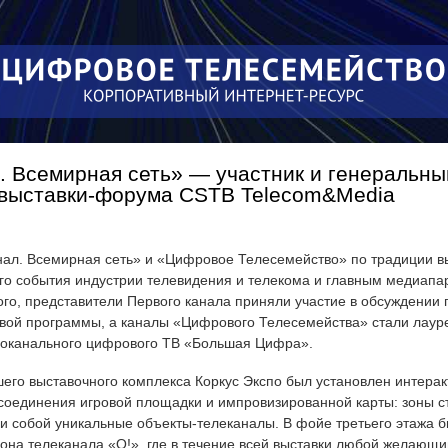
Перейти к
основному
содержанию
. Всемирная сеть» — участник и генеральны
выставки-форума CSTB Telecom&Media
ал. Всемирная сеть» и «Цифровое Телесемейство» по традиции в
го события индустрии телевидения и телекома и главным медиап
го, представители Первого канала приняли участие в обсуждении 
овой программы, а каналы «Цифрового Телесемейства» стали лау
гоканального цифрового ТВ «Большая Цифра».
его выставочного комплекса Коркус Экспо был установлен интера
соединения игровой площадки и импровизированной карты: зоны с
ли собой уникальные объекты-телеканалы. В фойе третьего этажа 
она телеканала «О!», где в течение всей выставки любой желающи