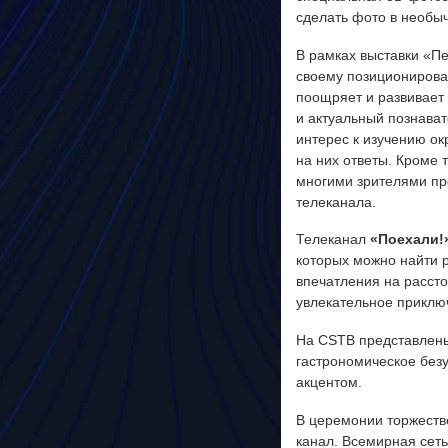
сделать фото в необы
В рамках выставки «П
своему позиционирова
поощряет и развивает 
и актуальный познават
интерес к изучению о
на них ответы. Кроме
многими зрителями пр
телеканала.
Телеканал
«Поехали!
которых можно найти 
впечатления на рассто
увлекательное приклю
На CSTB представлен
гастрономическое без
акцентом.
В церемонии торжеств
канал. Всемирная сет