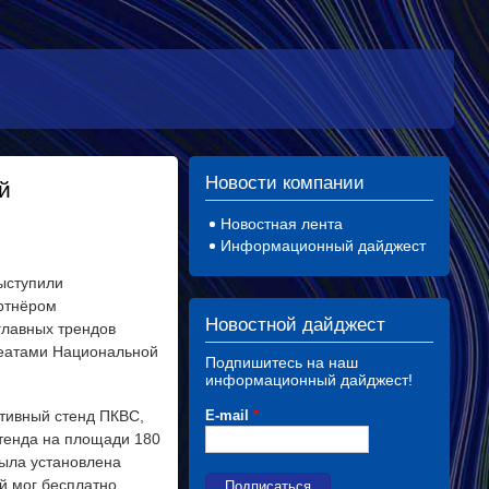
Новости компании
й
Новостная лента
Информационный дайджест
ыступили
артнёром
Новостной дайджест
главных трендов
реатами Национальной
Подпишитесь на наш
информационный дайджест!
E-mail
*
ктивный стенд ПКВС,
тенда на площади 180
была установлена
й мог бесплатно