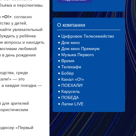
бъёма и перспективы.
л
«О!»
: согласно
ство у детей,
О компании
 найти увлекательный
буждать у ребёнка
Цифровое Телесемейство
ые вопросы и находить
Дом кино
о мотивам любимой
Дом кино Премиум
Музыка Первого
 в день рождения
Время
Телекафе
водства, среди
Бобёр
хали!» — это
Канал «О!»
ПОЕХАЛИ!
, а каждая поездка —
Карусель
ПОБЕДА
л для зрителей
Лапки LIVE
мористическим
родюсер «Первый