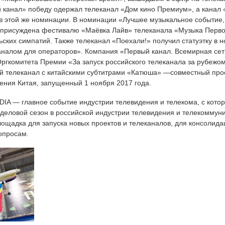
 канал» победу одержал телеканал «Дом кино Премиум», а канал 
 в этой же номинации. В номинации «Лучшее музыкальное событие,
присуждена фестивалю «Маёвка Лайв» телеканала «Музыка Первог
ьских симпатий. Также телеканал «Поехали!» получил статуэтку в
аналом для операторов». Компания «Первый канал. Всемирная сет
Оргкомитета Премии «За запуск российского телеканала за рубеж
й телеканал с китайскими субтитрами «Катюша» —совместный прое
ения Китая, запущенный 1 ноября 2017 года.
A — главное событие индустрии телевидения и телекома, с которо
 деловой сезон в российской индустрии телевидения и телекоммун
лощадка для запуска новых проектов и телеканалов, для консолид
опросам.