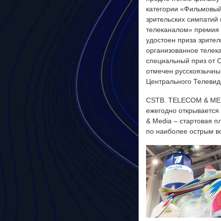
категории «Фильмовый
зрительских симпатий
телеканалом» премия 
удостоен приза зрител
организованное телек
специальный приз от 
отмечен русскоязычны
Центрального Телевид
CSTB. TELECOM & MEDI
ежегодно открывается
& Media – стартовая п
по наиболее острым в