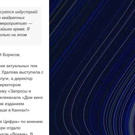
есуется индустрией
и квадратных
х мероприятиях —
айшее время. Я
олько на этом
й Борисов.
ии актуальных тем
 Удалова выступила с
уги, а директор
директором
тему «Запросы и
телеканала «Дом кино
ым изданием
аши в Каннах!»
ая Цифра» по мнению
ри отдало
нале «Время». В