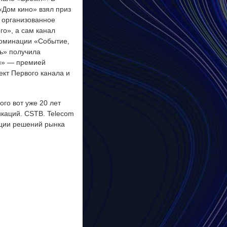
«Дом кино» взял приз
 организованное
о», а сам канал
 номинации «Событие,
ь» получила
ом» — премией
кт Первого канала и
го вот уже 20 лет
икаций. CSTB. Telecom
ации решений рынка