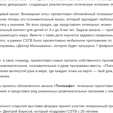
чных декорациях, создающих реалистичную оптическую иллюзию о
ервый канал. Всемирная сеть» презентовал обновлённый телекана
нию теперь это познавательный канал, который зарождает любопыт
тягу к знаниям. Во всех средах, где представлен телеканал, можно
ельный контент для детей от 3-х до 8-ми лет. Задача канала — про
кружающего мира. Вместе с нами дети научатся задавать правильн
 того, в рамках CSTB было презентовано мобильное приложение п
ограммы «Доктор Малышкина», которое будет запущено 7 февраля
»
, в свою очередь, презентовал новые проекты собственного произ
развлекательные, познавательные и даже программы-квесты. «Пое
янии вытянутой руки в мире, где каждая точка на карте — твой дом
чение.
ы проекты обновлённого канала
«Телекафе»
: телеканал приготови
умие и представил ряд уникальных развлекательных программ с ю
енного открытия выставки-форума принял участие генеральный п
ь» Дмитрий Борисов, который поздравил CSTB с 20-летием.