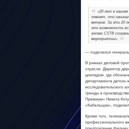
«20 лет в нашем
помнят, что начина
метров. За эти 20 
это возможность вс
желаю CSTB сохрани
мероприятии»,
— поделился генераль
В рамках деловой про
отрасли. Директор ди
докладом, где обознач
департамента детско-
исследовательского аг
тренды в производстве
Премиум» Никита Коту
«Кабельщик», поделил
Кроме того, телекана
профессионального ж
предпочтение фильму 