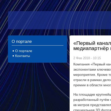
О портале
«Первый канал
медиапартнёр 
О портале
Контакты
2 Фев 2018 - 10:15
Компания «Первый кан
экспонентами ключево
мероприятия. Кроме то
отрасли в рамках дел
премии в области мно
На площадке крупнейш
разработанный путём 
кв метров представля
специальная 3D фотоз