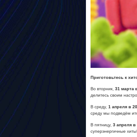
V
i
d
e
o
Приготовьтесь к хит
Во вторник,
31 марта 
делитесь своим настр
В среду,
1 апреля в 2
среду мы подведём ито
В пятницу,
3 апреля в
суперэнергичные хиты