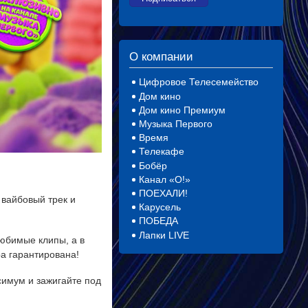
О компании
Цифровое Телесемейство
Дом кино
Дом кино Премиум
Музыка Первого
Время
Телекафе
Бобёр
Канал «О!»
ПОЕХАЛИ!
 вайбовый трек и
Карусель
ПОБЕДА
Лапки LIVE
любимые клипы, а в
а гарантирована!
симум и зажигайте под