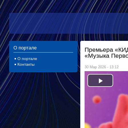
О портале
Премьера «КИД
«Музыка Перв
О портале
Контакты
30 Мар 2026 - 13:12
P
l
a
y