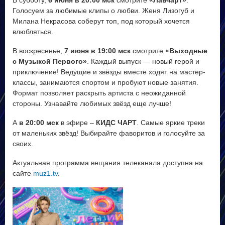
В субботу,
6 июня в 20:00 мск
смотрите
«Лавчарт»
.
Голосуем за любимые клипы о любви. Женя Лизогуб и
Милана Некрасова соберут топ, под который хочется
влюбляться.
В воскресенье,
7 июня в 19:00 мск
смотрите
«Выходные
с Музыкой Первого»
. Каждый выпуск — новый герой и
приключение! Ведущие и звёзды вместе ходят на мастер-
классы, занимаются спортом и пробуют новые занятия.
Формат позволяет раскрыть артиста с неожиданной
стороны. Узнавайте любимых звёзд еще лучше!
А
в 20:00 мск
в эфире –
КИДС ЧАРТ
. Самые яркие треки
от маленьких звёзд! Выбирайте фаворитов и голосуйте за
своих.
Актуальная программа вещания телеканала доступна на
сайте
muz1.tv
.