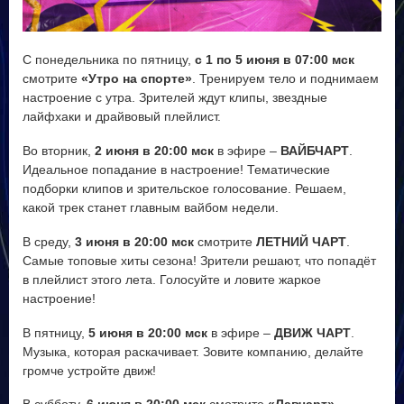
V
С понедельника по пятницу,
с 1 по 5 июня в 07:00 мск
i
смотрите
«Утро на спорте»
. Тренируем тело и поднимаем
настроение с утра. Зрителей ждут клипы, звездные
d
лайфхаки и драйвовый плейлист.
Во вторник,
2 июня в 20:00 мск
в эфире –
ВАЙБЧАРТ
.
e
Идеальное попадание в настроение! Тематические
подборки клипов и зрительское голосование. Решаем,
o
какой трек станет главным вайбом недели.
В среду,
3 июня в 20:00 мск
смотрите
ЛЕТНИЙ ЧАРТ
.
Самые топовые хиты сезона! Зрители решают, что попадёт
в плейлист этого лета. Голосуйте и ловите жаркое
настроение!
В пятницу,
5 июня в 20:00 мск
в эфире –
ДВИЖ ЧАРТ
.
Музыка, которая раскачивает. Зовите компанию, делайте
громче устройте движ!