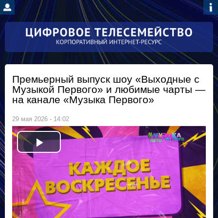
Перейти к
основному
содержанию
Премьерный выпуск шоу «Выходные с
Музыкой Первого» и любимые чарты —
на канале «Музыка Первого»
29 мая 2026 - 14:02
P
l
a
y