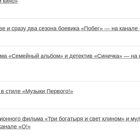
м кино»
е и сразу два сезона боевика «Побег» — на канале
ама «Семейный альбом» и детектив «Синичка» — на 
 в стиле «Музыки Первого!»
ионного фильма «Три богатыря и свет клином» и м
канале «О!»