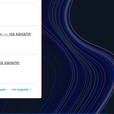
» — на канале
на канале
ая ›
последняя »