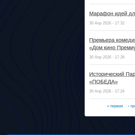
Марафон идей для
30 Апр 2026 - 17:32
Премьера комедии
«Дом кино Преми
30 Апр 2026 - 17:28
Исторический Па
«ПОБЕДА»
30 Апр 2026 - 17:24
« первая
‹ п
Страницы