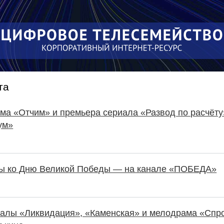
Перейти к
основному
содержанию
та
ма «Отчим» и премьера сериала «Развод по расчёту
ум»
ы ко Дню Великой Победы — на канале «ПОБЕДА»
иалы «Ликвидация», «Каменская» и мелодрама «Спр