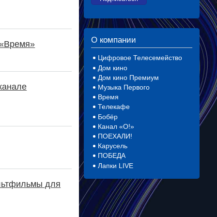
О компании
 «Время»
Цифровое Телесемейство
Дом кино
Дом кино Премиум
канале
Музыка Первого
Время
Телекафе
Бобёр
Канал «О!»
ПОЕХАЛИ!
Карусель
ПОБЕДА
Лапки LIVE
ультфильмы для