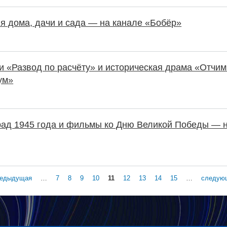
 дома, дачи и сада — на канале «Бобёр»
 «Развод по расчёту» и историческая драма «Отчим
ум»
рад 1945 года и фильмы ко Дню Великой Победы — 
редыдущая
…
7
8
9
10
11
12
13
14
15
…
следующ